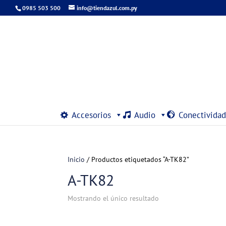
0985 503 500
info@tiendazul.com.py
Accesorios
Audio
Conectividad
Inicio
/ Productos etiquetados “A-TK82”
A-TK82
Mostrando el único resultado