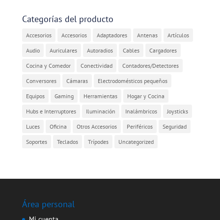
Categorías del producto
Accesorios
Accesorios
Adaptadores
Antenas
Artículos
Audio
Auriculares
Autoradios
Cables
Cargadores
Cocina y Comedor
Conectividad
Contadores/Detectores
Conversores
Cámaras
Electrodomésticos pequeños
Equipos
Gaming
Herramientas
Hogar y Cocina
Hubs e Interruptores
Iluminación
Inalámbricos
Joysticks
Luces
Oficina
Otros Accesorios
Periféricos
Seguridad
Soportes
Teclados
Trípodes
Uncategorized
Área personal
Mi cuenta