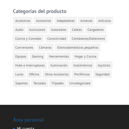
Categorías del producto
Accesorios
Accesorios
Adaptadores
Antenas
Artículos
Audio
Auriculares
Autoradios
Cables
Cargadores
Cocina y Comedor
Conectividad
Contadores/Detectores
Conversores
Cámaras
Electrodomésticos pequeños
Equipos
Gaming
Herramientas
Hogar y Cocina
Hubs e Interruptores
Iluminación
Inalámbricos
Joysticks
Luces
Oficina
Otros Accesorios
Periféricos
Seguridad
Soportes
Teclados
Trípodes
Uncategorized
Área personal
Mi cuenta