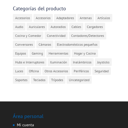
Categorías del producto
Accesorios
Accesorios
Adaptadores
Antenas
Artículos
Audio
Auriculares
Autoradios
Cables
Cargadores
Cocina y Comedor
Conectividad
Contadores/Detectores
Conversores
Cámaras
Electrodomésticos pequeños
Equipos
Gaming
Herramientas
Hogar y Cocina
Hubs e Interruptores
Iluminación
Inalámbricos
Joysticks
Luces
Oficina
Otros Accesorios
Periféricos
Seguridad
Soportes
Teclados
Trípodes
Uncategorized
Área personal
Mi cuenta