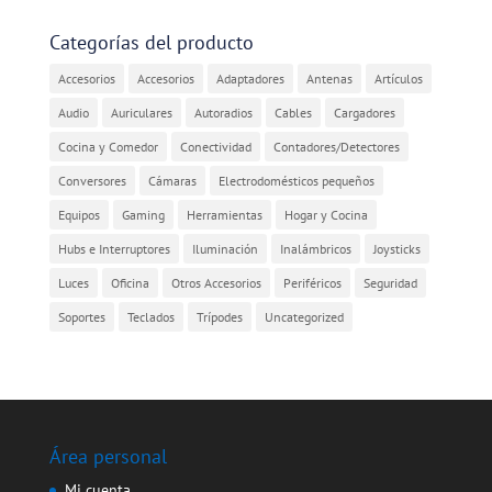
Categorías del producto
Accesorios
Accesorios
Adaptadores
Antenas
Artículos
Audio
Auriculares
Autoradios
Cables
Cargadores
Cocina y Comedor
Conectividad
Contadores/Detectores
Conversores
Cámaras
Electrodomésticos pequeños
Equipos
Gaming
Herramientas
Hogar y Cocina
Hubs e Interruptores
Iluminación
Inalámbricos
Joysticks
Luces
Oficina
Otros Accesorios
Periféricos
Seguridad
Soportes
Teclados
Trípodes
Uncategorized
Área personal
Mi cuenta