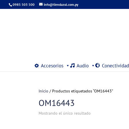
0985 503 500
info@tiendazul.com.py
Accesorios
Audio
Conectividad
Inicio
/ Productos etiquetados “OM16443”
OM16443
Mostrando el único resultado