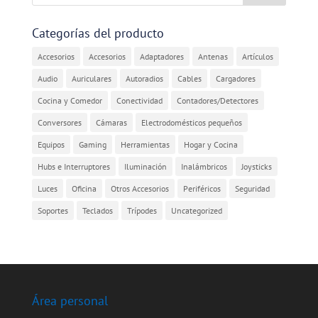
Categorías del producto
Accesorios
Accesorios
Adaptadores
Antenas
Artículos
Audio
Auriculares
Autoradios
Cables
Cargadores
Cocina y Comedor
Conectividad
Contadores/Detectores
Conversores
Cámaras
Electrodomésticos pequeños
Equipos
Gaming
Herramientas
Hogar y Cocina
Hubs e Interruptores
Iluminación
Inalámbricos
Joysticks
Luces
Oficina
Otros Accesorios
Periféricos
Seguridad
Soportes
Teclados
Trípodes
Uncategorized
Área personal