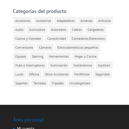
Categorías del producto
Accesorios
Accesorios
Adaptadores
Antenas
Artículos
Audio
Auriculares
Autoradios
Cables
Cargadores
Cocina y Comedor
Conectividad
Contadores/Detectores
Conversores
Cámaras
Electrodomésticos pequeños
Equipos
Gaming
Herramientas
Hogar y Cocina
Hubs e Interruptores
Iluminación
Inalámbricos
Joysticks
Luces
Oficina
Otros Accesorios
Periféricos
Seguridad
Soportes
Teclados
Trípodes
Uncategorized
Área personal
Mi cuenta