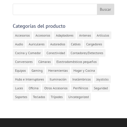
Categorías del producto
Accesorios
Accesorios
Adaptadores
Antenas
Artículos
Audio
Auriculares
Autoradios
Cables
Cargadores
Cocina y Comedor
Conectividad
Contadores/Detectores
Conversores
Cámaras
Electrodomésticos pequeños
Equipos
Gaming
Herramientas
Hogar y Cocina
Hubs e Interruptores
Iluminación
Inalámbricos
Joysticks
Luces
Oficina
Otros Accesorios
Periféricos
Seguridad
Soportes
Teclados
Trípodes
Uncategorized