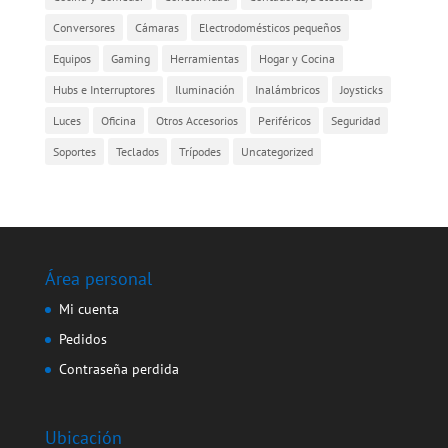
Conversores
Cámaras
Electrodomésticos pequeños
Equipos
Gaming
Herramientas
Hogar y Cocina
Hubs e Interruptores
Iluminación
Inalámbricos
Joysticks
Luces
Oficina
Otros Accesorios
Periféricos
Seguridad
Soportes
Teclados
Trípodes
Uncategorized
Área personal
Mi cuenta
Pedidos
Contraseña perdida
Ubicación