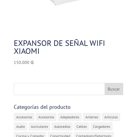
EXPANSOR DE SEÑAL WIFI
XIAOMI
150.000
₲
Categorías del producto
Accesorios
Accesorios
Adaptadores
Antenas
Artículos
Audio
Auriculares
Autoradios
Cables
Cargadores
Cocina y Comedor
Conectividad
Contadores/Detectores