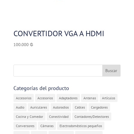
CONVERTIDOR VGA A HDMI
100.000
₲
Categorías del producto
Accesorios
Accesorios
Adaptadores
Antenas
Artículos
Audio
Auriculares
Autoradios
Cables
Cargadores
Cocina y Comedor
Conectividad
Contadores/Detectores
Conversores
Cámaras
Electrodomésticos pequeños