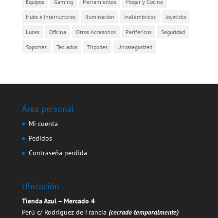
Equipos
Gaming
Herramientas
Hogar y Cocina
Hubs e Interruptores
Iluminación
Inalámbricos
Joysticks
Luces
Oficina
Otros Accesorios
Periféricos
Seguridad
Soportes
Teclados
Trípodes
Uncategorized
Área personal
Mi cuenta
Pedidos
Contraseña perdida
Ubicación
Tienda Azul – Mercado 4
Perú c/ Rodriguez de Francia
(cerrado temporalmente)