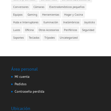
Conversores
Cámaras
Electrodomésticos pequeños
Equipos
Gaming
Herramientas
Hogar y Cocina
Hubs e Interruptores
Iluminación
Inalámbricos
Joysticks
Luces
Oficina
Otros Accesorios
Periféricos
Seguridad
Soportes
Teclados
Trípodes
Uncategorized
Área personal
Mi cuenta
Pedidos
Contraseña perdida
Ubicación