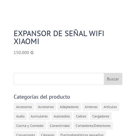
EXPANSOR DE SEÑAL WIFI
XIAOMI
150.000
₲
Categorías del producto
Accesorios
Accesorios
Adaptadores
Antenas
Artículos
Audio
Auriculares
Autoradios
Cables
Cargadores
Cocina y Comedor
Conectividad
Contadores/Detectores
Conversores
Cámaras
Electrodomésticos pequeños