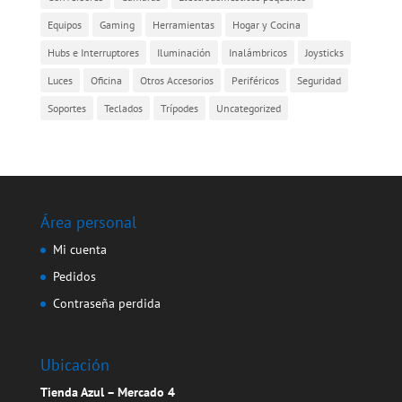
Equipos
Gaming
Herramientas
Hogar y Cocina
Hubs e Interruptores
Iluminación
Inalámbricos
Joysticks
Luces
Oficina
Otros Accesorios
Periféricos
Seguridad
Soportes
Teclados
Trípodes
Uncategorized
Área personal
Mi cuenta
Pedidos
Contraseña perdida
Ubicación
Tienda Azul – Mercado 4