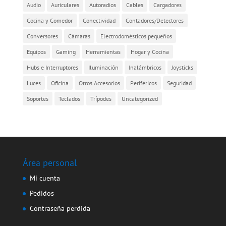
Audio
Auriculares
Autoradios
Cables
Cargadores
Cocina y Comedor
Conectividad
Contadores/Detectores
Conversores
Cámaras
Electrodomésticos pequeños
Equipos
Gaming
Herramientas
Hogar y Cocina
Hubs e Interruptores
Iluminación
Inalámbricos
Joysticks
Luces
Oficina
Otros Accesorios
Periféricos
Seguridad
Soportes
Teclados
Trípodes
Uncategorized
Área personal
Mi cuenta
Pedidos
Contraseña perdida