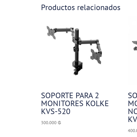
Productos relacionados
SOPORTE PARA 2
SO
MONITORES KOLKE
MO
KVS-520
N
KV
300.000
₲
400