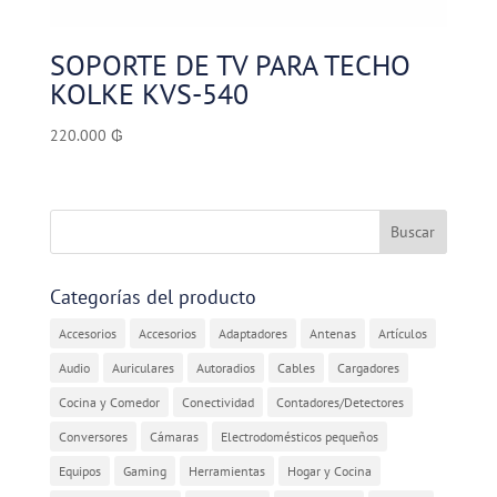
SOPORTE DE TV PARA TECHO
KOLKE KVS-540
220.000
₲
Categorías del producto
Accesorios
Accesorios
Adaptadores
Antenas
Artículos
Audio
Auriculares
Autoradios
Cables
Cargadores
Cocina y Comedor
Conectividad
Contadores/Detectores
Conversores
Cámaras
Electrodomésticos pequeños
Equipos
Gaming
Herramientas
Hogar y Cocina