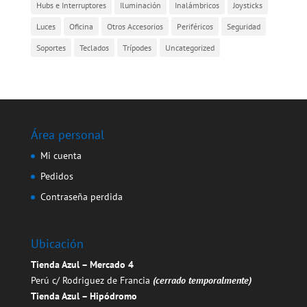
Hubs e Interruptores
Iluminación
Inalámbricos
Joysticks
Luces
Oficina
Otros Accesorios
Periféricos
Seguridad
Soportes
Teclados
Trípodes
Uncategorized
Área personal
Mi cuenta
Pedidos
Contraseña perdida
Ubicación
Tienda Azul – Mercado 4
Perú c/ Rodriguez de Francia
(cerrado temporalmente)
Tienda Azul – Hipódromo