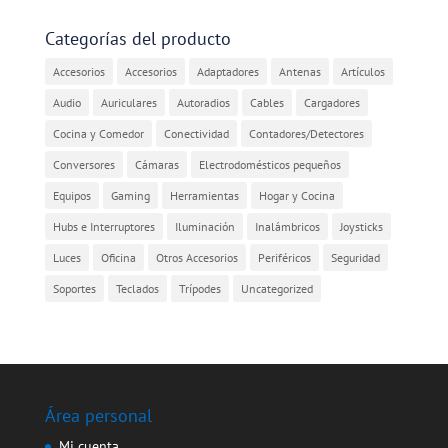
Categorías del producto
Accesorios
Accesorios
Adaptadores
Antenas
Artículos
Audio
Auriculares
Autoradios
Cables
Cargadores
Cocina y Comedor
Conectividad
Contadores/Detectores
Conversores
Cámaras
Electrodomésticos pequeños
Equipos
Gaming
Herramientas
Hogar y Cocina
Hubs e Interruptores
Iluminación
Inalámbricos
Joysticks
Luces
Oficina
Otros Accesorios
Periféricos
Seguridad
Soportes
Teclados
Trípodes
Uncategorized
Área personal
Mi cuenta