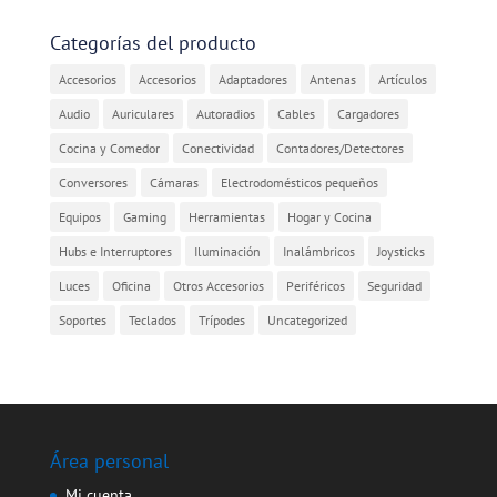
Categorías del producto
Accesorios
Accesorios
Adaptadores
Antenas
Artículos
Audio
Auriculares
Autoradios
Cables
Cargadores
Cocina y Comedor
Conectividad
Contadores/Detectores
Conversores
Cámaras
Electrodomésticos pequeños
Equipos
Gaming
Herramientas
Hogar y Cocina
Hubs e Interruptores
Iluminación
Inalámbricos
Joysticks
Luces
Oficina
Otros Accesorios
Periféricos
Seguridad
Soportes
Teclados
Trípodes
Uncategorized
Área personal
Mi cuenta