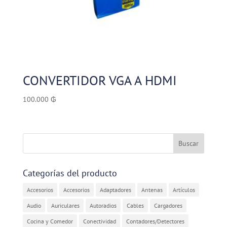
CONVERTIDOR VGA A HDMI
100.000
₲
Categorías del producto
Accesorios
Accesorios
Adaptadores
Antenas
Artículos
Audio
Auriculares
Autoradios
Cables
Cargadores
Cocina y Comedor
Conectividad
Contadores/Detectores