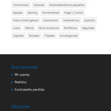
Conversores
Cámaras
Electrodomésticos pequeños
Equipos
Gaming
Herramientas
Hogar y Cocina
Hubs e Interruptores
Iluminación
Inalámbricos
Joysticks
Luces
Oficina
Otros Accesorios
Periféricos
Seguridad
Soportes
Teclados
Trípodes
Uncategorized
Área personal
Mi cuenta
Pedidos
Contraseña perdida
Ubicación