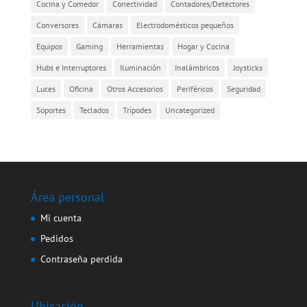
Cocina y Comedor
Conectividad
Contadores/Detectores
Conversores
Cámaras
Electrodomésticos pequeños
Equipos
Gaming
Herramientas
Hogar y Cocina
Hubs e Interruptores
Iluminación
Inalámbricos
Joysticks
Luces
Oficina
Otros Accesorios
Periféricos
Seguridad
Soportes
Teclados
Trípodes
Uncategorized
Área personal
Mi cuenta
Pedidos
Contraseña perdida
Ubicación