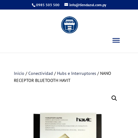
0985 503 500
info@tiendazul.com.py
Inicio
/
Conectividad
/
Hubs e Interruptores
/ NANO
RECEPTOR BLUETOOTH HAVIT