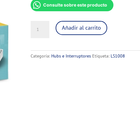
Consulte sobre este producto
SWITCH
Añadir al carrito
DE
RED
DE
8
Categoría:
Hubs e Interruptores
Etiqueta:
LS1008
PUERTOS
TP
LINK
cantidad