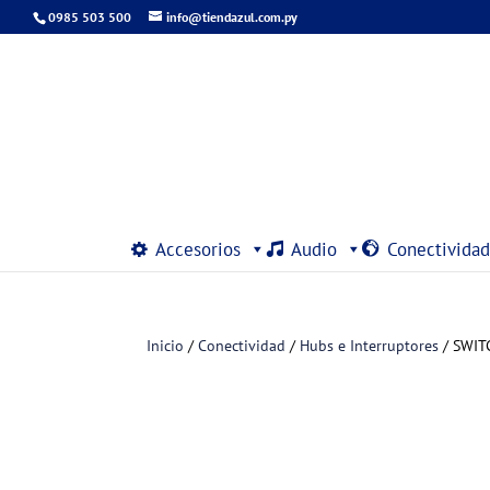
0985 503 500
info@tiendazul.com.py
Accesorios
Audio
Conectividad
Inicio
/
Conectividad
/
Hubs e Interruptores
/ SWIT